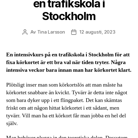
en trafikskola i
Stockholm
Av
Tina Larsson
12 augusti, 2023
Inläggsförfattare
Inläggsdatum
En intensivkurs på en trafikskola i Stockholm för att
fixa körkortet är ett bra val när tiden tryter. Några
intensiva veckor bara innan man har körkortet klart.
Plötsligt inser man som körkortslös att man måste ha
körkortet snabbare än kvickt. Tyvärr är detta inte något
som bara dyker upp i ett flingpaket. Det kan skämtas
friskt om att någon hittat körkortet i ett sådant, men
tyvärr. Vill man ha ett körkort får man jobba en hel del
själv.
Man behöver plugga in den teoretiska delen. Dessutom