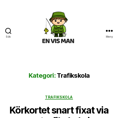
Sök
Meny
En
Vis
Man
Kategori:
Trafikskola
Kategorier
TRAFIKSKOLA
Körkortet snart fixat via