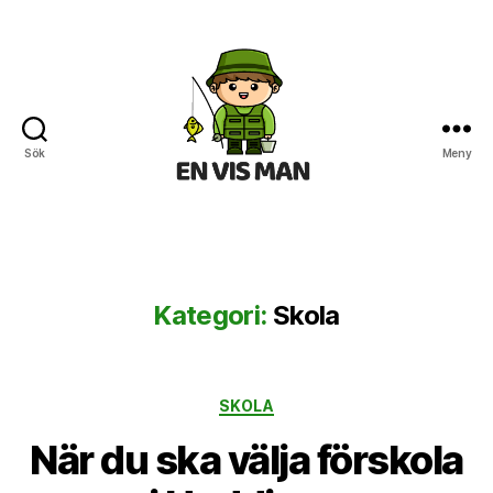
Sök
Meny
En
Vis
Man
Kategori:
Skola
Kategorier
SKOLA
När du ska välja förskola