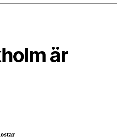
kholm är
kostar