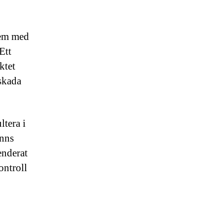
dem med
Ett
ktet
 skada
ltera i
inns
enderat
ontroll