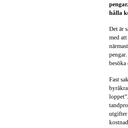
pengar.
hålla k
Det är s
med att
närmast
pengar. 
besöka 
Fast sak
byråkrat
loppet”
tandpro
utgifte
kostnad