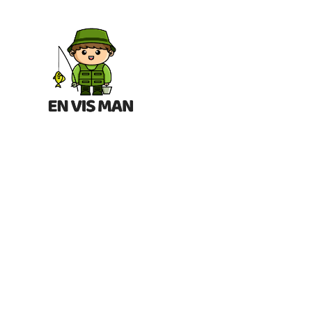
En
Vis
Man