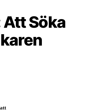
 Att Söka
äkaren
att