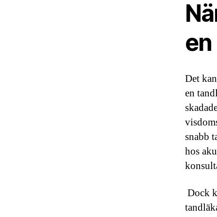
Nä
en
Det kan
en tand
skadade
visdoms
snabb t
hos aku
konsult
Dock ka
tandläk