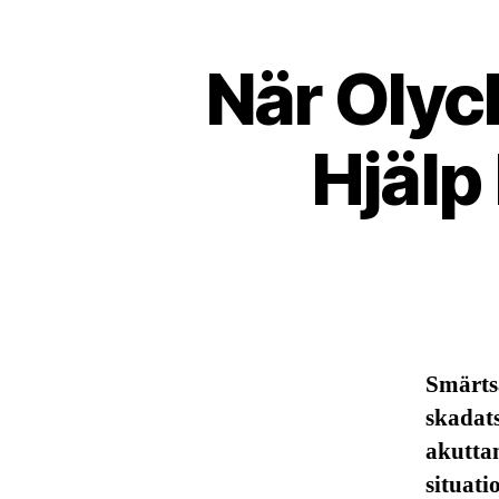
När Olyc
Hjälp
Smärts
skadats
akutta
situati