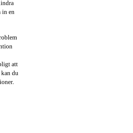
lindra
 in en
problem
ntion
igt att
 kan du
ioner.