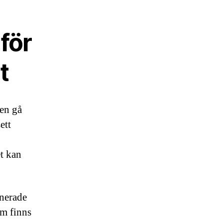
för
t
gen gå
ett
et kan
onerade
om finns