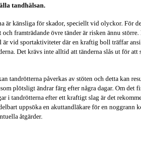
älla tandhälsan.
a är känsliga för skador, speciellt vid olyckor. För 
t och framträdande övre tänder är risken ännu större. 
är vid sportaktiviteter där en kraftig boll träffar ansi
erna. Det krävs inte alltid att tänderna slås ut för att
kan tandrötterna påverkas av stöten och detta kan resu
 som plötsligt ändrar färg efter några dagar. Om det f
ar i tandrötterna efter ett kraftigt slag är det rekomm
delbart uppsöka en akuttandläkare för en noggrann k
ntuella åtgärder.