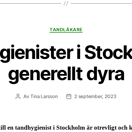
Kategorier
TANDLÄKARE
ienister i Stoc
generellt dyra
Av
Tina Larsson
2 september, 2023
Inläggsförfattare
Inläggsdatum
till en tandhygienist i Stockholm är otrevligt och 