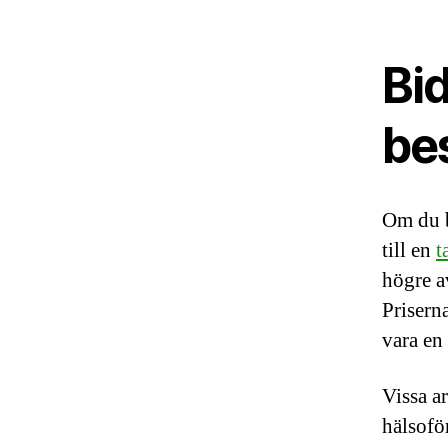
Bid
be
Om du b
till en
t
högre a
Prisern
vara en
Vissa a
hälsofö