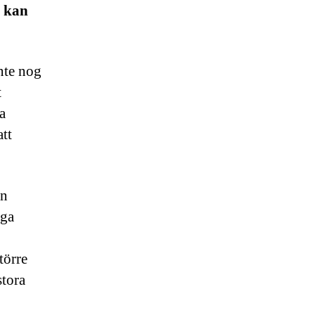
n kan
Inte nog
t
a
att
en
nga
törre
stora