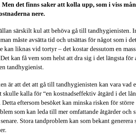
 Men det finns saker att kolla upp, som i viss må
ostnaderna nere.
ällan särskilt kul att behöva gå till tandhygienisten. 
 man måste avsätta tid och utsättas för något som i de
e kan liknas vid tortyr – det kostar dessutom en mass
Det kan få vem som helst att dra sig i det längsta för 
en tandhygienist.
en är att det att gå till tandhygienisten kan vara vad 
 skulle kalla för “en kostnadseffektiv åtgärd i det lå
. Detta eftersom besöket kan minska risken för större
blem som kan leda till mer omfattande åtgärder och s
r senare. Stora tandproblem kan som bekant generera 
er.