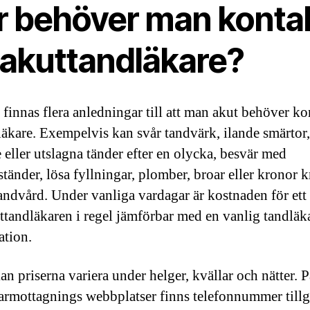
r behöver man konta
 akuttandläkare?
 finnas flera anledningar till att man akut behöver ko
läkare. Exempelvis kan svår tandvärk, ilande smärtor,
 eller utslagna tänder efter en olycka, besvär med
tänder, lösa fyllningar, plomber, broar eller kronor 
andvård. Under vanliga vardagar är kostnaden för ett
ttandläkaren i regel jämförbar med en vanlig tandläk
ation.
n priserna variera under helger, kvällar och nätter. P
armottagnings webbplatser finns telefonnummer till