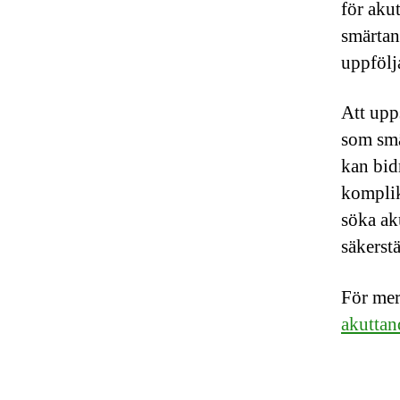
för aku
smärtan
uppfölj
Att upp
som smä
kan bid
komplik
söka ak
säkerstä
För mer
akuttan