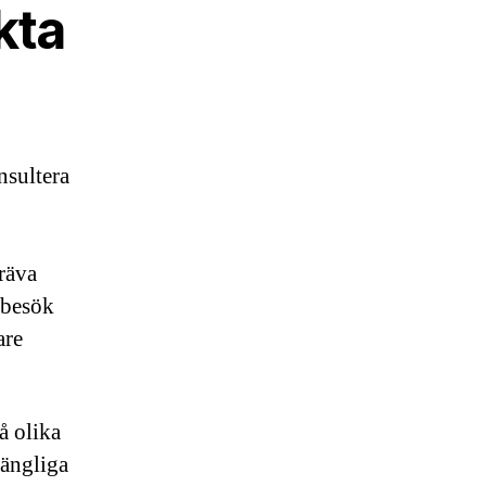
kta
nsultera
kräva
 besök
are
å olika
gängliga