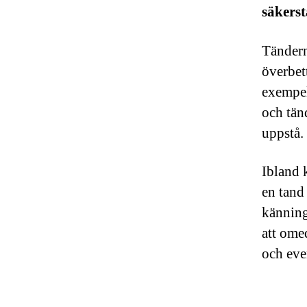
säkerst
Tändern
överbet
exempel 
och tänd
uppstå.
Ibland 
en tand
känning
att ome
och eve