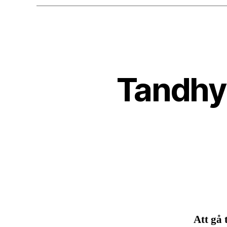
Tandhyg
Att gå 