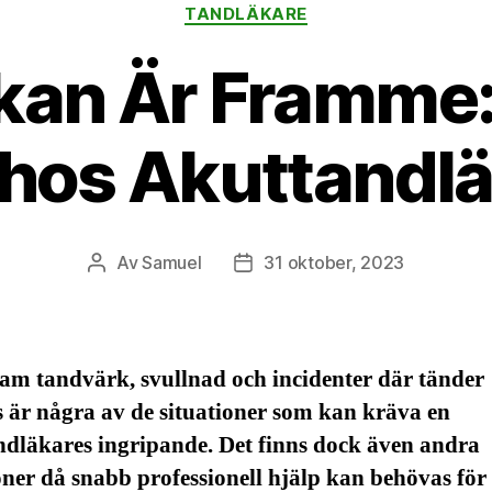
Kategorier
TANDLÄKARE
kan Är Framme:
 hos Akuttandl
Av
Samuel
31 oktober, 2023
Inläggsförfattare
Inläggsdatum
am tandvärk, svullnad och incidenter där tänder
 är några av de situationer som kan kräva en
ndläkares ingripande. Det finns dock även andra
oner då snabb professionell hjälp kan behövas för 