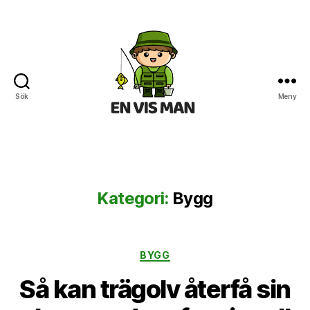
Sök
Meny
En
Vis
Man
Kategori:
Bygg
Kategorier
BYGG
Så kan trägolv återfå sin