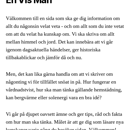
Välkommen till en sida som ska ge dig information om
allt du någonsin velat veta - och om allt som du inte vetat
om att du velat ha kunskap om. Vi ska skriva om allt
mellan himmel och jord. Det kan innebära att vi går
igenom dagsaktuella händelser, ger historiska
tillbakablickar och jämför då och nu.
Men, det kan lika gärna handla om att vi skriver om
någonting vi för tillfället snöat in på. Hur fungerar en
vårdnadstvist, hur ska man tänka gällande hemstädning,
kan bergvärme eller solenergi vara en bra idé?
Vi går på djupet oavsett ämne och ger tips, råd och fakta
om hur man ska tänka. Målet är att ge dig som läsare nya
kunskaper varje gång du besöker sidan. Välkommen!