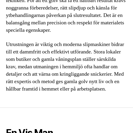
tekniken. För att ett golv ska få ett hållbart resultat krävs
noggranna förberedelser, rätt slipdjup och känsla för
ytbehandlingarnas påverkan på slutresultatet. Det är en
balansgång mellan precision och respekt för materialets
speciella egenskaper.
Utrustningen är viktig och moderna slipmaskiner bidrar
till ett dammfritt och effektivt utförande. Stora lokaler
som butiker och gamla våningsplan ställer särskilda
krav, medan utmaningen i hemmiljö ofta handlar om
detaljer och att värna om kringliggande snickerier. Med
rätt expertis och metod ges gamla golv nytt liv och en
hållbar framtid i hemmet eller på arbetsplatsen.
En Vis Man