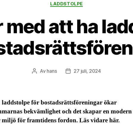
Kategorier
LADDSTOLPE
 med att ha lad
stadsrättsfören
Av
hans
27 juli, 2024
Inläggsförfattare
Inläggsdatum
laddstolpe för bostadsrättsföreningar ökar
marnas bekvämlighet och det skapar en modern
 miljö för framtidens fordon. Läs vidare här.