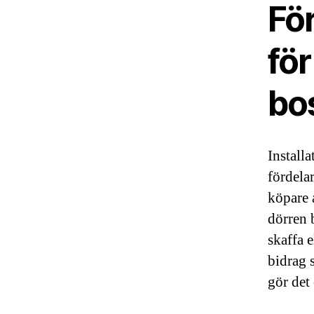
Fö
för
bo
Install
fördelar
köpare 
dörren b
skaffa e
bidrag 
gör det