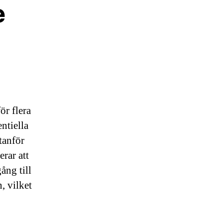
e
r flera
entiella
tanför
erar att
ång till
, vilket