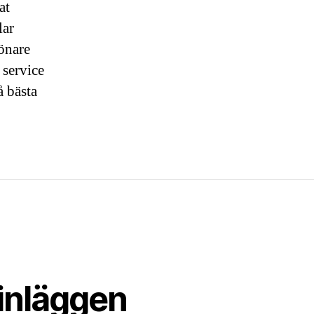
at
lar
rönare
 service
å bästa
inläggen