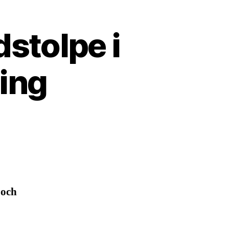
dstolpe i
ing
 och