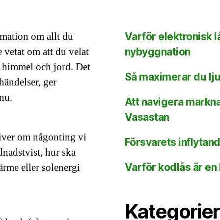
rmation om allt du
Varför elektronisk lå
 vetat om att du velat
nybyggnation
n himmel och jord. Det
Så maximerar du lju
händelser, ger
nu.
Att navigera markna
Vasastan
river om någonting vi
Försvarets inflytan
rdnadstvist, hur ska
rme eller solenergi
Varför kodlås är en 
Kategorier