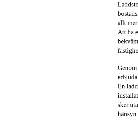
Laddsto
bostadsr
allt me
Att ha 
bekväml
fastighe
Genom a
erbjuda
En ladd
installa
sker ut
hänsyn 