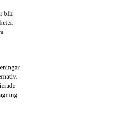
r blir
heter.
ra
reningar
rnativ.
fierade
ttagning
d