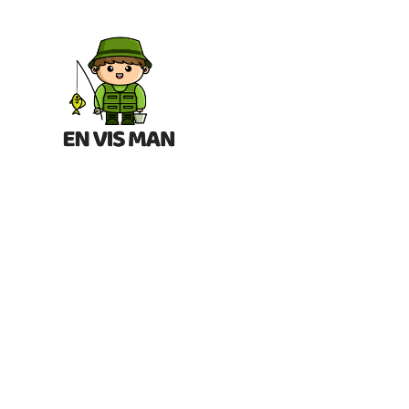
En
Vis
Man