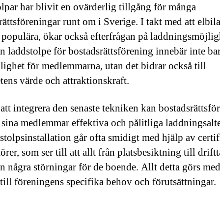
lpar har blivit en ovärderlig tillgång för många
ättsföreningar runt om i Sverige. I takt med att elbila
r populära, ökar också efterfrågan på laddningsmöjlig
en laddstolpe för bostadsrättsförening innebär inte ba
ighet för medlemmarna, utan det bidrar också till
tens värde och attraktionskraft.
tt integrera den senaste tekniken kan bostadsrättsfö
 sina medlemmar effektiva och pålitliga laddningsalte
stolpsinstallation går ofta smidigt med hjälp av certi
törer, som ser till att allt från platsbesiktning till drif
an några störningar för de boende. Allt detta görs me
till föreningens specifika behov och förutsättningar.